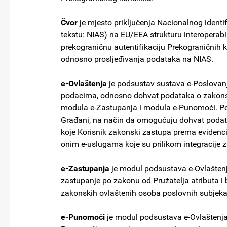
Čvor
je mjesto priključenja Nacionalnog identif
tekstu: NIAS) na EU/EEA strukturu interoperabiln
prekograničnu autentifikaciju Prekograničnih 
odnosno prosljeđivanja podataka na NIAS.
e-Ovlaštenja
je podsustav sustava e-Poslovanj
podacima, odnosno dohvat podataka o zakonsk
modula e-Zastupanja i modula e-Punomoći. Pods
Građani, na način da omogućuju dohvat podata
koje Korisnik zakonski zastupa prema evidenciji
onim e-uslugama koje su prilikom integracije z
e-Zastupanja
je modul podsustava e-Ovlašten
zastupanje po zakonu od Pružatelja atributa i 
zakonskih ovlaštenih osoba poslovnih subjeka
e-Punomoći
je modul podsustava e-Ovlaštenja 