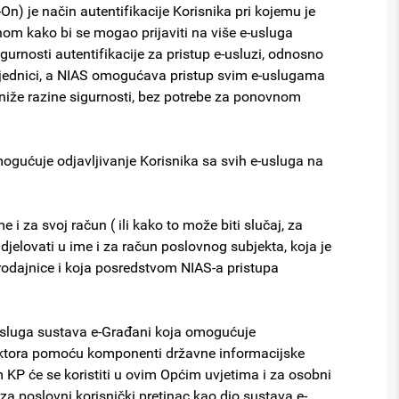
On) je način autentifikacije Korisnika pri kojemu je
nom kako bi se mogao prijaviti na više e-usluga
gurnosti autentifikacije za pristup e-usluzi, odnosno
 sjednici, a NIAS omogućava pristup svim e-uslugama
li niže razine sigurnosti, bez potrebe za ponovnom
mogućuje odjavljivanje Korisnika sa svih e-usluga na
e i za svoj račun ( ili kako to može biti slučaj, za
 djelovati u ime i za račun poslovnog subjekta, koja je
rodajnice i koja posredstvom NIAS-a pristupa
 usluga sustava e-Građani koja omogućuje
sektora pomoću komponenti državne informacijske
m KP će se koristiti u ovim Općim uvjetima i za osobni
 za poslovni korisnički pretinac kao dio sustava e-