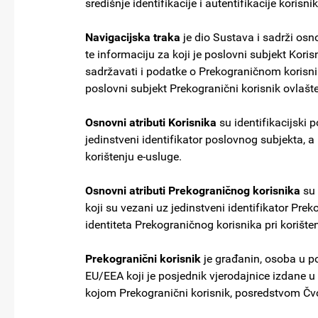
središnje identifikacije i autentifikacije korisn
Navigacijska traka
je dio Sustava i sadrži osno
te informaciju za koji je poslovni subjekt Kori
sadržavati i podatke o Prekograničnom korisniku
poslovni subjekt Prekogranični korisnik ovlašte
Osnovni atributi Korisnika
su identifikacijski 
jedinstveni identifikator poslovnog subjekta, a 
korištenju e-usluge.
Osnovni atributi Prekograničnog korisnika
su 
koji su vezani uz jedinstveni identifikator Prek
identiteta Prekograničnog korisnika pri korište
Prekogranični korisnik
je građanin, osoba u po
EU/EEA koji je posjednik vjerodajnice izdane u
kojom Prekogranični korisnik, posredstvom Čvor