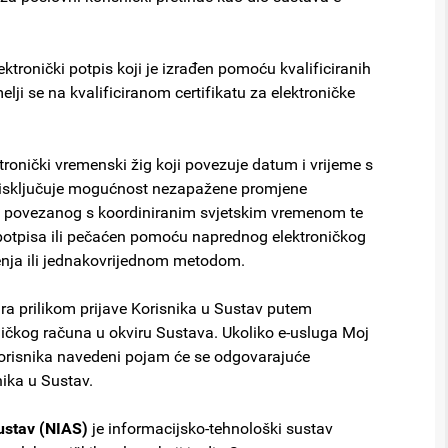
ktronički potpis koji je izrađen pomoću kvalificiranih
lji se na kvalificiranom certifikatu za elektroničke
tronički vremenski žig koji povezuje datum i vrijeme s
 isključuje mogućnost nezapažene promjene
a povezanog s koordiniranim svjetskim vremenom te
potpisa ili pečaćen pomoću naprednog elektroničkog
renja ili jednakovrijednom metodom.
ira prilikom prijave Korisnika u Sustav putem
sničkog računa u okviru Sustava. Ukoliko e-usluga Moj
korisnika navedeni pojam će se odgovarajuće
nika u Sustav.
sustav (NIAS)
je informacijsko-tehnološki sustav