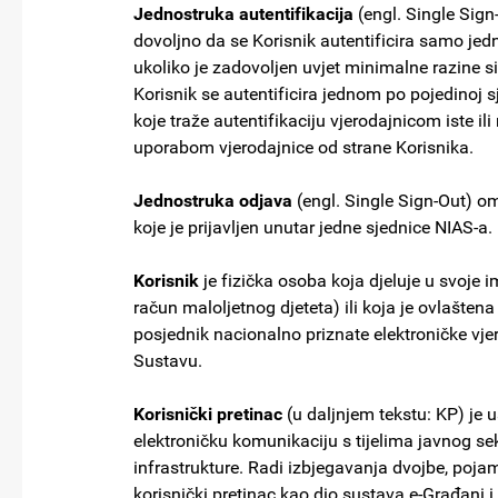
Jednostruka autentifikacija
(engl. Single Sign-
dovoljno da se Korisnik autentificira samo jed
ukoliko je zadovoljen uvjet minimalne razine si
Korisnik se autentificira jednom po pojedinoj
koje traže autentifikaciju vjerodajnicom iste i
uporabom vjerodajnice od strane Korisnika.
Jednostruka odjava
(engl. Single Sign-Out) o
koje je prijavljen unutar jedne sjednice NIAS-a.
Korisnik
je fizička osoba koja djeluje u svoje im
račun maloljetnog djeteta) ili koja je ovlaštena
posjednik nacionalno priznate elektroničke vje
Sustavu.
Korisnički pretinac
(u daljnjem tekstu: KP) je
elektroničku komunikaciju s tijelima javnog 
infrastrukture. Radi izbjegavanja dvojbe, poja
korisnički pretinac kao dio sustava e-Građani i