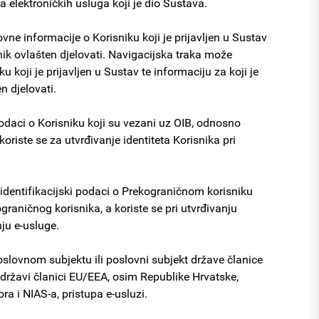
ika elektroničkih usluga koji je dio Sustava.
vne informacije o Korisniku koji je prijavljen u Sustav
snik ovlašten djelovati. Navigacijska traka može
 koji je prijavljen u Sustav te informaciju za koji je
n djelovati.
podaci o Korisniku koji su vezani uz OIB, odnosno
koriste se za utvrđivanje identiteta Korisnika pri
identifikacijski podaci o Prekograničnom korisniku
ograničnog korisnika, a koriste se pri utvrđivanju
nju e-usluge.
slovnom subjektu ili poslovni subjekt države članice
 državi članici EU/EEA, osim Republike Hrvatske,
a i NIAS-a, pristupa e-usluzi.