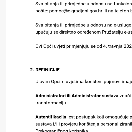
Sva pitanja ili primjedbe u odnosu na funkcio
pošte: pomoc@e-gradjani.gov.hr ili na telefon 
Sva pitanja ili primjedbe u odnosu na e-usluge i
upućuju se direktno određenom Pružatelju e-us
Ovi Opći uvjeti primjenjuju se od 4. travnja 202
DEFINICIJE
U ovim Općim uvjetima korišteni pojmovi imaj
Administratori ili Administrator sustava
znači 
transformaciju.
Autentifikacija
jest postupak koji omogućuje pr
sustava i/ili provjeru korištenja personalizirani
Prekograničnog korisnika.