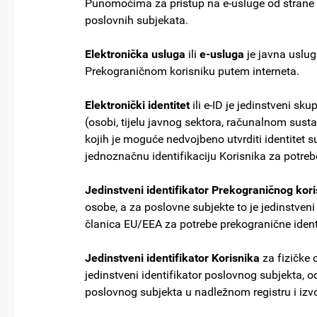
Punomoćima za pristup na e-usluge od strane
poslovnih subjekata.
Elektronička usluga
ili
e-usluga
je javna usluga
Prekograničnom korisniku putem interneta.
Elektronički identitet
ili e-ID je jedinstveni s
(osobi, tijelu javnog sektora, računalnom susta
kojih je moguće nedvojbeno utvrditi identitet 
jednoznačnu identifikaciju Korisnika za potrebe
Jedinstveni identifikator Prekograničnog kor
osobe, a za poslovne subjekte to je jedinstveni
članica EU/EEA za potrebe prekogranične identi
Jedinstveni identifikator Korisnika
za fizičke 
jedinstveni identifikator poslovnog subjekta,
poslovnog subjekta u nadležnom registru i izvo