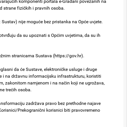
govarajućih komponenti portala e-Građani povezanih na
 strane fizičkih i pravnih osoba.
u: Sustav) nije moguće bez pristanka na Opće uvjete.
potvrđuju da su upoznati s Općim uvjetima, da su ih
ežnim stranicama Sustava (https://gov.hr).
glasni da će Sustave, elektroničke usluge i druge
na državnu informacijsku infrastrukturu, koristiti
om, zakonitom namjenom i na način koji ne ugrožava,
ane trećih osoba.
ransformaciju zadržava pravo bez prethodne najave
 Korisnici/Prekogranični korisnici biti pravovremeno