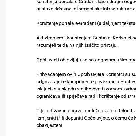
korištenja portala e-Građani, kao i drugih od
sustave državne informacijske infrastrukture od
Korištenje portala e-Građani (u daljnjem tekst
Aktiviranjem i korištenjem Sustava, Korisnici 
razumjeli te da na njih izričito pristaju.
Opći uvjeti objavljuju se na odgovarajućim mr
Prihvaćanjem ovih Općih uvjeta Korisnici su su
odgovarajuće komponente povezane u Sustave i 
isključivo u skladu s njihovom izvornom svrh
ograničava ili sprječava rad i korištenje od str
Tijelo državne uprave nadležno za digitalnu t
izmijeniti i/ili dopuniti Opće uvjete, o čemu će
obaviješteni.