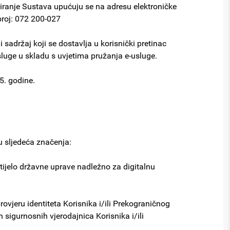
niranje Sustava upućuju se na adresu elektroničke
broj: 072 200-027
 sadržaj koji se dostavlja u korisnički pretinac
luge u skladu s uvjetima pružanja e-usluge.
5. godine.
u sljedeća značenja:
tijelo državne uprave nadležno za digitalnu
ovjeru identiteta Korisnika i/ili Prekograničnog
h sigurnosnih vjerodajnica Korisnika i/ili