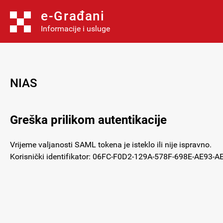
e-Građani
Informacije i usluge
NIAS
Greška prilikom autentikacije
Vrijeme valjanosti SAML tokena je isteklo ili nije ispravno.
Korisnički identifikator: 06FC-F0D2-129A-578F-698E-AE93-