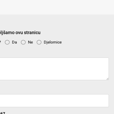
ljšamo ovu stranicu
n?
Da
Ne
Djelomice
367