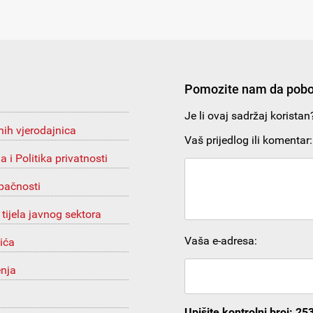
Pomozite nam da pobo
Je li ovaj sadržaj korista
nih vjerodajnica
Vaš prijedlog ili komentar:
ja i Politika privatnosti
upačnosti
 tijela javnog sektora
Vaša e-adresa:
ića
enja
Upišite kontrolni broj: 25