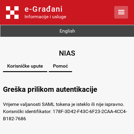
e-Građani

Informacije i usluge
English
NIAS
Korisničke upute
Pomoć
Greška prilikom autentikacije
Vrijeme valjanosti SAML tokena je isteklo ili nije ispravno.
Korisnički identifikator: 178F-3D42-F43C-6F23-2CAA-4CC4-
B182-7686