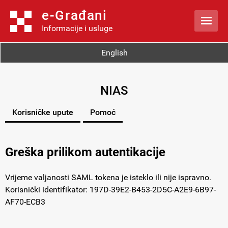
e-Građani

Informacije i usluge
English
NIAS
Korisničke upute
Pomoć
Greška prilikom autentikacije
Vrijeme valjanosti SAML tokena je isteklo ili nije ispravno.
Korisnički identifikator: 197D-39E2-B453-2D5C-A2E9-6B97-
AF70-ECB3