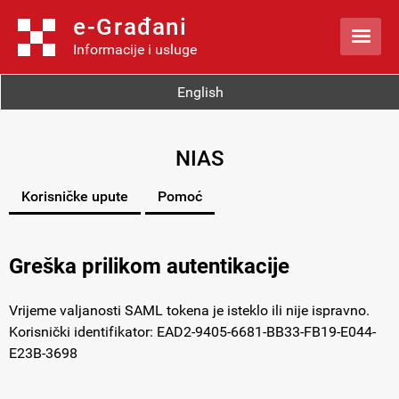
e-Građani

Informacije i usluge
English
NIAS
Korisničke upute
Pomoć
Greška prilikom autentikacije
Vrijeme valjanosti SAML tokena je isteklo ili nije ispravno.
Korisnički identifikator: EAD2-9405-6681-BB33-FB19-E044-
E23B-3698