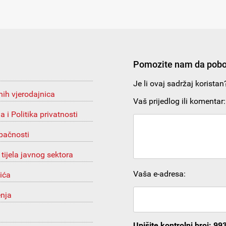
Pomozite nam da pobo
Je li ovaj sadržaj korista
nih vjerodajnica
Vaš prijedlog ili komentar:
ja i Politika privatnosti
upačnosti
 tijela javnog sektora
Vaša e-adresa:
ića
enja
Upišite kontrolni broj: 99