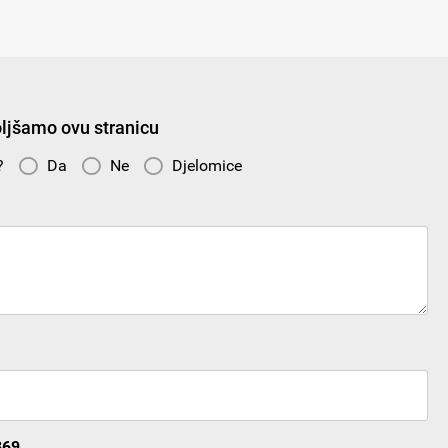
ljšamo ovu stranicu
n?
Da
Ne
Djelomice
369