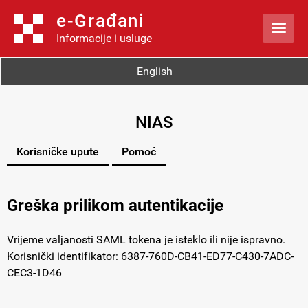
e-Građani

Informacije i usluge
English
NIAS
Korisničke upute
Pomoć
Greška prilikom autentikacije
Vrijeme valjanosti SAML tokena je isteklo ili nije ispravno.
Korisnički identifikator: 6387-760D-CB41-ED77-C430-7ADC-
CEC3-1D46