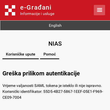
e-Građani

Informacije i usluge
English
NIAS
Korisničke upute
Pomoć
Greška prilikom autentikacije
Vrijeme valjanosti SAML tokena je isteklo ili nije ispravno.
Korisnički identifikator: 55D5-4B27-5867-1EEF-05E1-F969-
CE09-7004