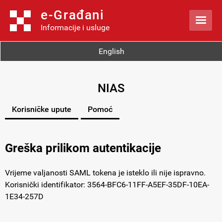
e-Građani

Informacije i usluge
English
NIAS
Korisničke upute
Pomoć
Greška prilikom autentikacije
Vrijeme valjanosti SAML tokena je isteklo ili nije ispravno.
Korisnički identifikator: 3564-BFC6-11FF-A5EF-35DF-10EA-
1E34-257D